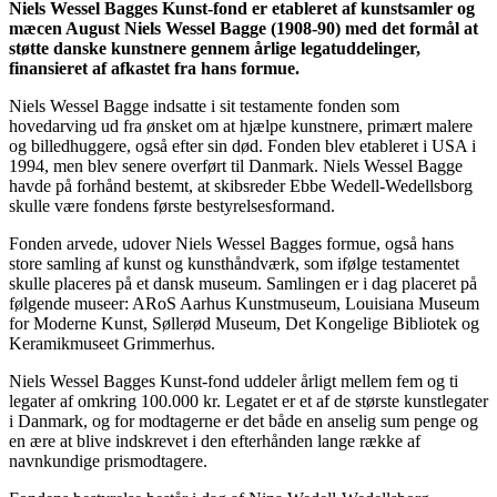
Niels Wessel Bagges Kunst-fond er etableret af kunstsamler og
mæcen August Niels Wessel Bagge (1908-90) med det formål at
støtte danske kunstnere gennem årlige legatuddelinger,
finansieret af afkastet fra hans formue.
Niels Wessel Bagge indsatte i sit testamente fonden som
hovedarving ud fra ønsket om at hjælpe kunstnere, primært malere
og billedhuggere, også efter sin død. Fonden blev etableret i USA i
1994, men blev senere overført til Danmark. Niels Wessel Bagge
havde på forhånd bestemt, at skibsreder Ebbe Wedell-Wedellsborg
skulle være fondens første bestyrelsesformand.
Fonden arvede, udover Niels Wessel Bagges formue, også hans
store samling af kunst og kunsthåndværk, som ifølge testamentet
skulle placeres på et dansk museum. Samlingen er i dag placeret på
følgende museer: ARoS Aarhus Kunstmuseum, Louisiana Museum
for Moderne Kunst, Søllerød Museum, Det Kongelige Bibliotek og
Keramikmuseet Grimmerhus.
Niels Wessel Bagges Kunst-fond uddeler årligt mellem fem og ti
legater af omkring 100.000 kr. Legatet er et af de største kunstlegater
i Danmark, og for modtagerne er det både en anselig sum penge og
en ære at blive indskrevet i den efterhånden lange række af
navnkundige prismodtagere.