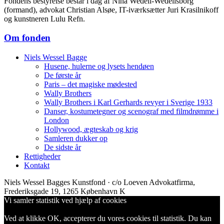
Fondens bestyrelse består i dag af Nina Wedell-Wedellsborg
(formand), advokat Christian Alsøe, IT-iværksætter Juri Krasilnikoff
og kunstneren Lulu Refn.
Om fonden
Niels Wessel Bagge
Husene, hulerne og lysets hendøen
De første år
Paris – det magiske mødested
Wally Brothers
Wally Brothers i Karl Gerhards revyer i Sverige 1933
Danser, kostumetegner og scenograf med filmdrømme i
London
Hollywood, ægteskab og krig
Samleren dukker op
De sidste år
Rettigheder
Kontakt
Niels Wessel Bagges Kunstfond · c/o Loeven Advokatfirma,
Frederiksgade 19, 1265 København K
Vi samler statistik ved hjælp af cookies
Ved at klikke OK, accepterer du vores cookies til statistik. Du kan