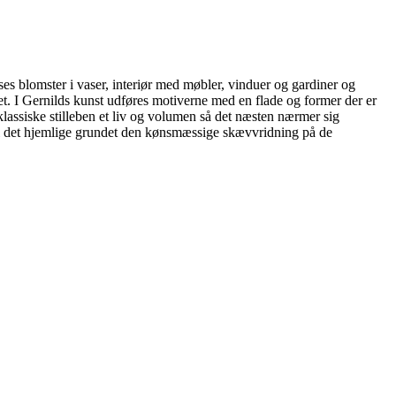
es blomster i vaser, interiør med møbler, vinduer og gardiner og
et. I Gernilds kunst udføres motiverne med en flade og former der er
lassiske stilleben et liv og volumen så det næsten nærmer sig
til det hjemlige grundet den kønsmæssige skævvridning på de