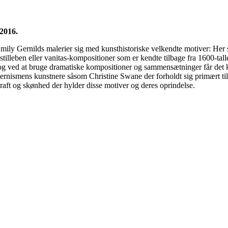
2016.
ily Gernilds malerier sig med kunsthistoriske velkendte motiver: Her s
tilleben eller vanitas-kompositioner som er kendte tilbage fra 1600-tall
k og ved at bruge dramatiske kompositioner og sammensætninger får det k
modernismens kunstnere såsom Christine Swane der forholdt sig primært 
kraft og skønhed der hylder disse motiver og deres oprindelse.