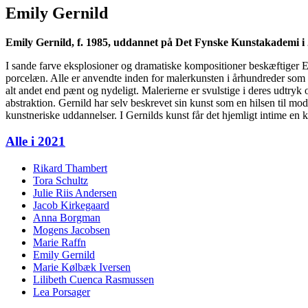
Emily Gernild
Emily Gernild, f. 1985, uddannet på Det F
ynske Kunstakademi i 
I sande farve eksplosioner og dramatiske kompositioner beskæftiger Em
porcelæn. Alle er anvendte inden for malerkunsten i århundreder som s
alt andet end pænt og nydeligt. Malerierne er svulstige i deres udtry
abstraktion. Gernild har selv beskrevet sin kunst som en hilsen til 
kunstneriske uddannelser. I Gernilds kunst får det hjemligt intime en 
Alle i 2021
Rikard Thambert
Tora Schultz
Julie Riis Andersen
Jacob Kirkegaard
Anna Borgman
Mogens Jacobsen
Marie Raffn
Emily Gernild
Marie Kølbæk Iversen
Lilibeth Cuenca Rasmussen
Lea Porsager