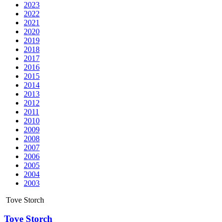
2023
2022
2021
2020
2019
2018
2017
2016
2015
2014
2013
2012
2011
2010
2009
2008
2007
2006
2005
2004
2003
Tove Storch
Tove Storch