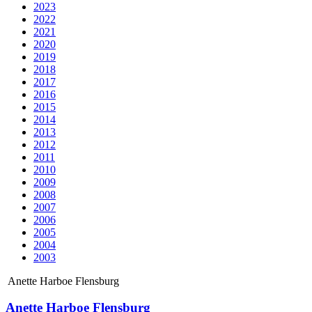
2023
2022
2021
2020
2019
2018
2017
2016
2015
2014
2013
2012
2011
2010
2009
2008
2007
2006
2005
2004
2003
Anette Harboe Flensburg
Anette Harboe Flensburg